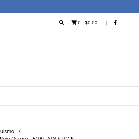
0
-
$0,00
quismo
 Rojo Oscuro - E100 - SIN STOCK