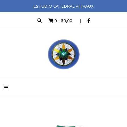
ESTUDIO CATEDRAL VITRAUX
0
-
$0,00