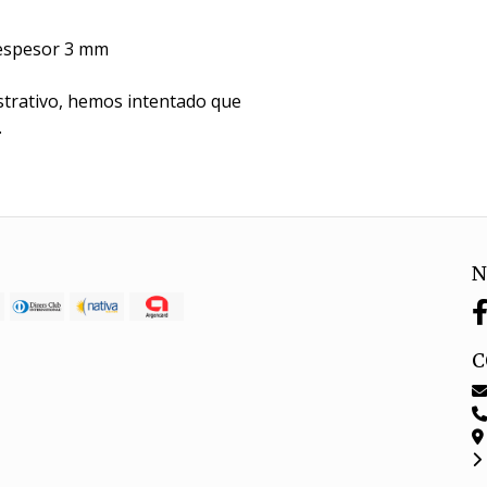
- espesor 3 mm
trativo, hemos intentado que
.
N
C