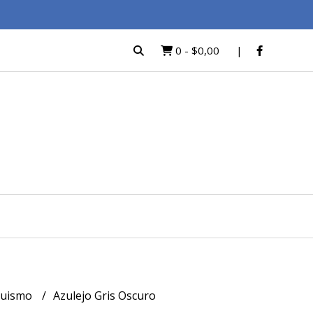
0
-
$0,00
quismo
Azulejo Gris Oscuro