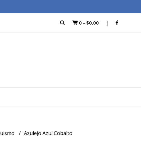
0
-
$0,00
quismo
Azulejo Azul Cobalto