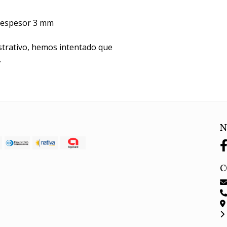
 - espesor 3 mm
trativo, hemos intentado que
.
N
C